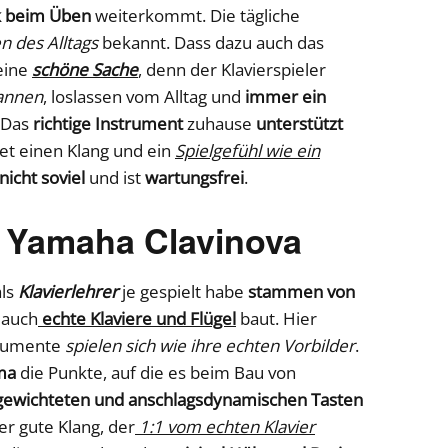
ck beim Üben
weiterkommt. Die tägliche
n des Alltags
bekannt. Dass dazu auch das
eine
schöne Sache
, denn der Klavierspieler
annen
, loslassen vom Alltag und
immer ein
 Das
richtige Instrument
zuhause
unterstützt
et einen Klang und ein
Spielgefühl wie ein
nicht soviel
und ist
wartungsfrei
.
s Yamaha Clavinova
als
Klavierlehrer
je gespielt habe
stammen von
e auch
echte Klaviere und Flügel
baut. Hier
trumente
spielen sich wie ihre echten Vorbilder
.
ma
die Punkte, auf die es beim Bau von
gewichteten und anschlagsdynamischen Tasten
der gute Klang, der
1:1 vom echten Klavier