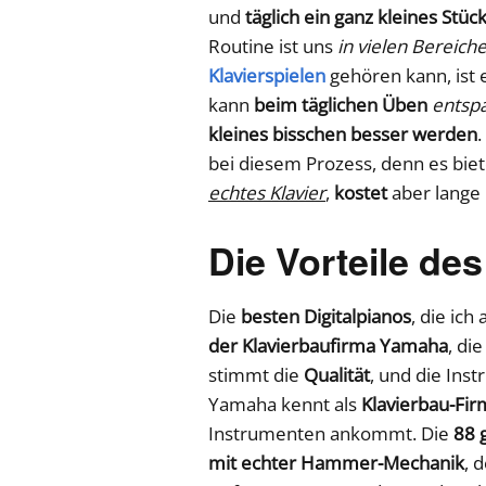
und
täglich ein ganz kleines Stü
Routine ist uns
in vielen Bereiche
Klavierspielen
gehören kann, ist 
kann
beim täglichen Üben
entsp
kleines bisschen besser werden
.
bei diesem Prozess, denn es biet
echtes Klavier
,
kostet
aber lange
Die Vorteile de
Die
besten Digitalpianos
, die ich 
der Klavierbaufirma Yamaha
, di
stimmt die
Qualität
, und die Ins
Yamaha kennt als
Klavierbau-Fir
Instrumenten ankommt. Die
88 
mit echter Hammer-Mechanik
, 