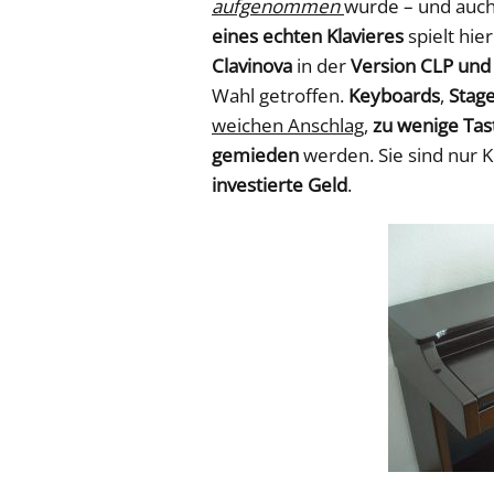
aufgenommen
wurde – und auc
eines echten Klavieres
spielt hie
Clavinova
in der
Version CLP und
Wahl getroffen.
Keyboards
,
Stag
weichen Anschlag
,
zu wenige Tas
gemieden
werden. Sie sind nur 
investierte Geld
.