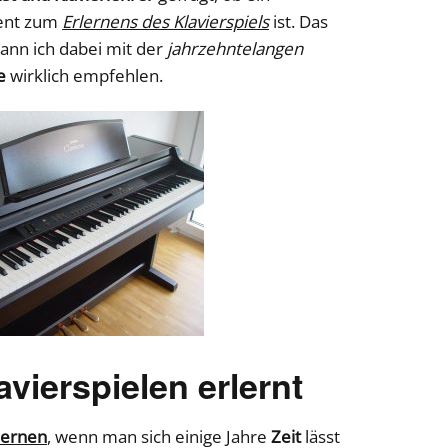
ment zum
Erlernens des Klavierspiels
ist. Das
ann ich dabei mit der
jahrzehntelangen
e
wirklich empfehlen.
vierspielen erlernt
rlernen
, wenn man sich einige Jahre
Zeit
lässt