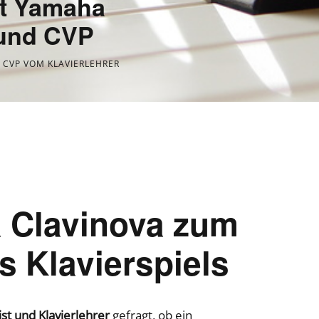
it Yamaha
 und CVP
CVP VOM KLAVIERLEHRER
 Clavinova zum
s Klavierspiels
ist und Klavierlehrer
gefragt, ob ein