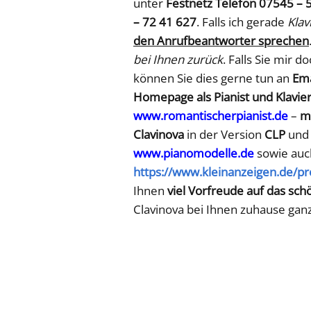
unter
Festnetz Telefon 07545 – 
– 72 41 627
. Falls ich gerade
Klav
den Anrufbeantworter sprechen
bei Ihnen zurück
. Falls Sie mir d
können Sie dies gerne tun an
Ema
Homepage als Pianist und Klavie
www.romantischerpianist.de
–
m
Clavinova
in der Version
CLP
un
www.pianomodelle.de
sowie auc
https://www.kleinanzeigen.de/p
Ihnen
viel Vorfreude auf das sch
Clavinova bei Ihnen zuhause ganz 