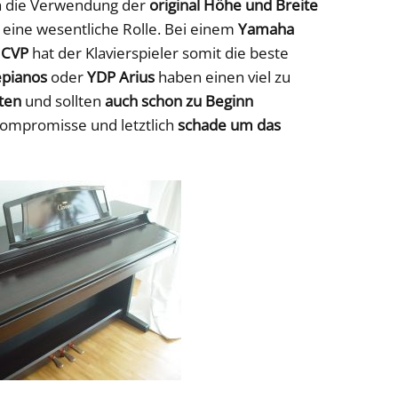
h die Verwendung der
original Höhe und Breite
r eine wesentliche Rolle. Bei einem
Yamaha
 CVP
hat der Klavierspieler somit die beste
epianos
oder
YDP Arius
haben einen viel zu
ten
und sollten
auch schon zu Beginn
Kompromisse und letztlich
schade um das