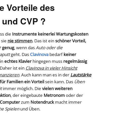
e Vorteile des
 und CVP ?
ass die
Instrumente keinerlei Wartungskosten
 sie
nie stimmen
. Das ist ein
schöner Vorteil,
er genug
, wenn das
Auto oder die
aputt
geht. Das
Clavinova
bedarf
keiner
Ein
echtes Klavier
hingegen muss
regelmässig
Daher ist ein
Clavinova in vieler Hinsicht
inanzieren
. Auch kann man es in der
Lautstärke
ür Familien ein Vorteil
sein kann. Das
Üben
t
immer möglich. Die
vielen weiteren
ktion
, der eingebaute
Metronom
oder der
n Computer
zum
Notendruck
macht immer
he Spielen
und Üben.