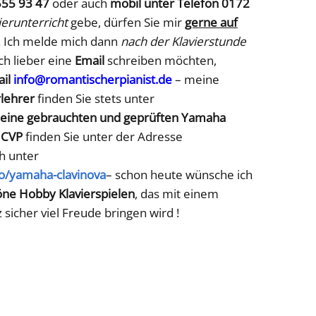
555 93 47
oder auch
mobil unter Telefon 0172
ierunterricht
gebe, dürfen Sie mir
gerne auf
. Ich melde mich dann
nach der Klavierstunde
och lieber eine
Email
schreiben möchten,
il
info@romantischerpianist.de
– meine
rlehrer
finden Sie stets unter
eine gebrauchten und geprüften Yamaha
d
CVP
finden Sie unter der Adresse
h unter
ro/yamaha-clavinova
– schon heute wünsche ich
öne Hobby Klavierspielen
, das mit einem
sicher viel Freude bringen wird !