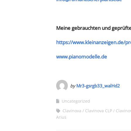
Meine gebrauchten und geprüft
https://www.kleinanzeigen.de/p
www.pianomodelle.de
by
Mr3-gsrgb33_walHd2
Uncategorized
Clavinova
Clavinova CLP
Clavino
Arius