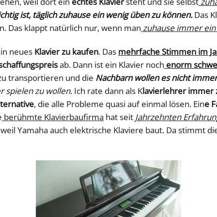
ehen, weil dort ein
echtes Klavier
steht und sie selbst
zuha
chtig ist, täglich zuhause ein wenig üben zu können.
Das Kl
. Das klappt natürlich nur, wenn man
zuhause immer ei
ein neues
Klavier zu kaufen
. Das
mehrfache Stimmen im Ja
chaffungspreis
ab. Dann ist ein Klavier noch
enorm schwe
zu transportieren und die
Nachbarn wollen es nicht immer
er spielen zu wollen
. Ich rate dann als K
lavierlehrer immer
lternative
, die alle Probleme quasi auf einmal lösen. Ein
e F
e
berühmte Klavierbaufirma
hat seit
Jahrzehnten Erfahrun
weil Yamaha auch elektrische Klaviere baut. Da stimmt di