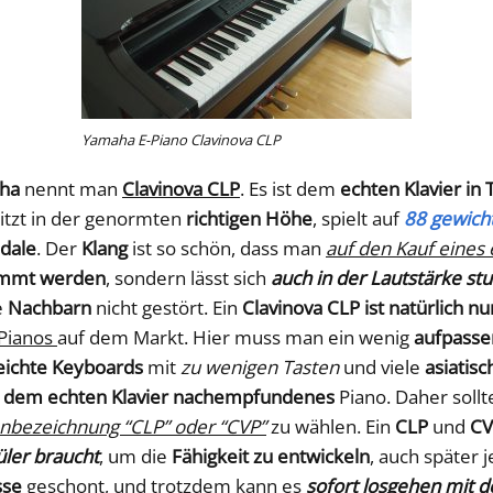
Yamaha E-Piano Clavinova CLP
aha
nennt man
Clavinova CLP
. Es ist dem
echten Klavier in 
sitzt in der genormten
richtigen Höhe
, spielt auf
88 gewich
dale
. Der
Klang
ist so schön, dass man
auf den Kauf eines 
immt werden
, sondern lässt sich
auch in der Lautstärke st
e
Nachbarn
nicht gestört. Ein
Clavinova CLP ist natürlich nu
Pianos
auf dem Markt. Hier muss man ein wenig
aufpasse
leichte Keyboards
mit
zu wenigen Tasten
und viele
asiatis
 dem echten Klavier nachempfundenes
Piano. Daher soll
enbezeichnung “CLP” oder “CVP”
zu wählen. Ein
CLP
und
CV
üler braucht
, um die
Fähigkeit zu entwickeln
, auch später 
sse
geschont, und trotzdem kann es
sofort losgehen mit d