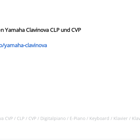
en Yamaha Clavinova CLP und CVP
ro/yamaha-clavinova
va CVP
CLP
CVP
Digitalpiano
E-Piano
Keyboard
Klavier
Kla