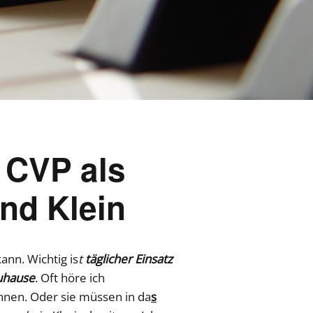
 CVP als
und Klein
ann. Wichtig is
t
täglicher Einsatz
zuhause
. Oft höre ich
nen. Oder sie müssen in da
s