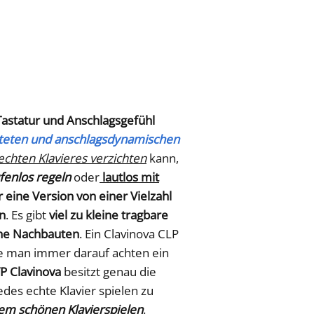
Tastatur und Anschlagsgefühl
teten und anschlagsdynamischen
echten Klavieres verzichten
kann,
ufenlos regeln
oder
lautlos mit
r eine Version von einer Vielzahl
n
. Es gibt
viel zu kleine tragbare
che Nachbauten
. Ein Clavinova CLP
te man immer darauf achten ein
P Clavinova
besitzt genau die
jedes echte Klavier spielen zu
em schönen Klavierspielen
.