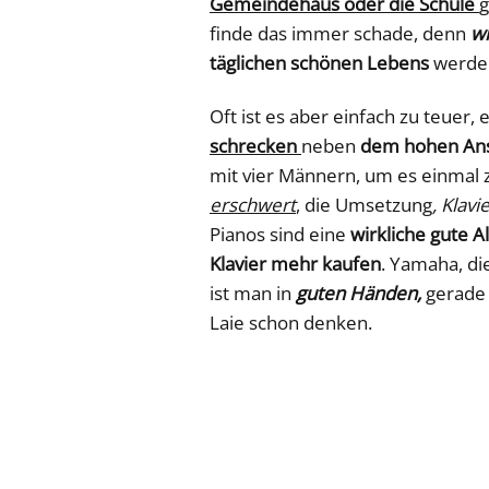
Gemeindehaus oder die Schule
g
finde das immer schade, denn
wi
täglichen schönen Lebens
werden
Oft ist es aber einfach zu teuer, 
schrecken
neben
dem hohen Ans
mit vier Männern, um es einmal 
erschwert
, die Umsetzung
, Klavi
Pianos sind eine
wirkliche gute A
Klavier mehr kaufen
. Yamaha, di
ist man in
guten Händen,
gerade 
Laie schon denken.